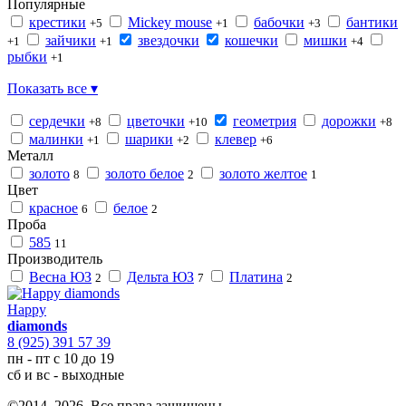
Популярные
крестики
Mickey mouse
бабочки
бантики
+5
+1
+3
зайчики
звездочки
кошечки
мишки
+1
+1
+4
рыбки
+1
Показать все ▾
сердечки
цветочки
геометрия
дорожки
+8
+10
+8
малинки
шарики
клевер
+1
+2
+6
Металл
золото
золото белое
золото желтое
8
2
1
Цвет
красное
белое
6
2
Проба
585
11
Производитель
Весна ЮЗ
Дельта ЮЗ
Платина
2
7
2
Happy
diamonds
8 (925) 391 57 39
пн - пт с 10 до 19
сб и вс - выходные
©2014–2026. Все права защищены.