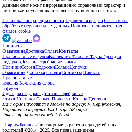
Данный сайт носит информационно-справочный характер и
ни при каких условиях не является публичной офертой.
Политика конфидециальности
Публичная оферта
Согласие на
обработку персональных данных
Политика использования
файлов cookie
Написать
О магазине
Доставка
Оплата
Контакты
Православные изделия
Коллекция Флора и Фауна
Идеи для
подарков
Детские серебряные ложки
Новинки
Серьги
Подвески
Кольца
Цепочки
О магазине
Доставка
Оплата
Контакты
Новости
Православные
изделия
Коллекция флора
и фауна
Идеи для подарков
Детские серебряные
ложки
Новинки
Серьги
Подвески
Кольца
Цепочки
Наш офис находится в Москве по адресу: м. Серпуховская,
Партийный переулок дом 1, корп.58 стр.2
Заказы принимаем каждый день!
“Happy-diamonds”
ювелирные украшения для детей и их
родителей ©2014–2026. Все права защищены.