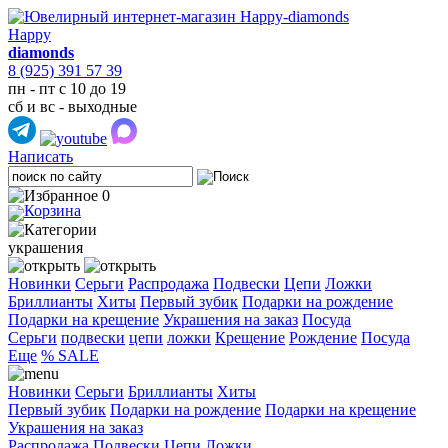
Happy
diamonds
8 (925) 391 57 39
пн - пт с 10 до 19
сб и вс - выходные
Написать
0
украшения
Новинки
Серьги
Распродажа
Подвески
Цепи
Ложки
Бриллианты
Хиты
Первый зубик
Подарки на рождение
Подарки на крещение
Украшения на заказ
Посуда
Cерьги
подвески
цепи
ложки
Крещение
Рождение
Посуда
Еще
% SALE
Новинки
Серьги
Бриллианты
Хиты
Первый зубик
Подарки на рождение
Подарки на крещение
Украшения на заказ
Распродажа
Подвески
Цепи
Ложки