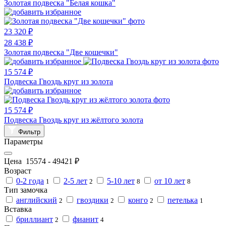
Золотая подвеска "Белая кошка"
23 320 ₽
28 438 ₽
Золотая подвеска "Две кошечки"
15 574 ₽
Подвеска Гвоздь круг из золота
15 574 ₽
Подвеска Гвоздь круг из жёлтого золота
Фильтр
Параметры
Цена
15574
-
49421
₽
Возраст
0-2 года
2-5 лет
5-10 лет
от 10 лет
1
2
8
8
Тип замочка
английский
гвоздики
конго
петелька
2
2
2
1
Вставка
бриллиант
фианит
2
4