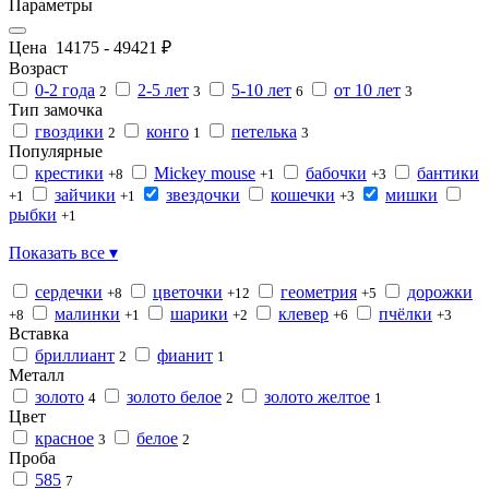
Параметры
Цена
14175
-
49421
₽
Возраст
0-2 года
2-5 лет
5-10 лет
от 10 лет
2
3
6
3
Тип замочка
гвоздики
конго
петелька
2
1
3
Популярные
крестики
Mickey mouse
бабочки
бантики
+8
+1
+3
зайчики
звездочки
кошечки
мишки
+1
+1
+3
рыбки
+1
Показать все ▾
сердечки
цветочки
геометрия
дорожки
+8
+12
+5
малинки
шарики
клевер
пчёлки
+8
+1
+2
+6
+3
Вставка
бриллиант
фианит
2
1
Металл
золото
золото белое
золото желтое
4
2
1
Цвет
красное
белое
3
2
Проба
585
7