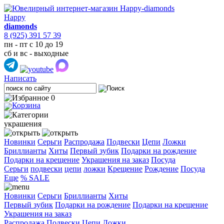
Happy
diamonds
8 (925) 391 57 39
пн - пт с 10 до 19
сб и вс - выходные
Написать
0
украшения
Новинки
Серьги
Распродажа
Подвески
Цепи
Ложки
Бриллианты
Хиты
Первый зубик
Подарки на рождение
Подарки на крещение
Украшения на заказ
Посуда
Cерьги
подвески
цепи
ложки
Крещение
Рождение
Посуда
Еще
% SALE
Новинки
Серьги
Бриллианты
Хиты
Первый зубик
Подарки на рождение
Подарки на крещение
Украшения на заказ
Распродажа
Подвески
Цепи
Ложки