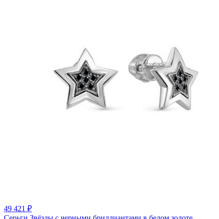
49 421 ₽
Серьги Звёзды с черными бриллиантами в белом золоте