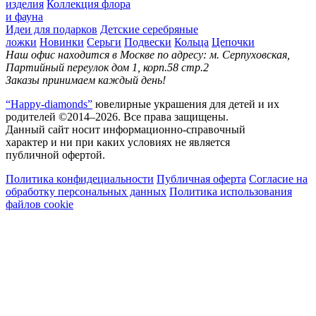
изделия
Коллекция флора
и фауна
Идеи для подарков
Детские серебряные
ложки
Новинки
Серьги
Подвески
Кольца
Цепочки
Наш офис находится в Москве по адресу: м. Серпуховская,
Партийный переулок дом 1, корп.58 стр.2
Заказы принимаем каждый день!
“Happy-diamonds”
ювелирные украшения для детей и их
родителей ©2014–2026. Все права защищены.
Данный сайт носит информационно-справочный
характер и ни при каких условиях не является
публичной офертой.
Политика конфидециальности
Публичная оферта
Согласие на
обработку персональных данных
Политика использования
файлов cookie