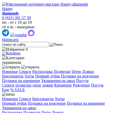
Happy
diamonds
8 (925) 391 57 39
пн - пт с 10 до 19
сб и вс - выходные
Написать
0
украшения
Новинки
Серьги
Распродажа
Подвески
Цепи
Ложки
Бриллианты
Хиты
Первый зубик
Подарки на рождение
Подарки на крещение
Украшения на заказ
Посуда
Cерьги
подвески
цепи
ложки
Крещение
Рождение
Посуда
Еще
% SALE
Новинки
Серьги
Бриллианты
Хиты
Первый зубик
Подарки на рождение
Подарки на крещение
Украшения на заказ
Распродажа
Подвески
Цепи
Ложки