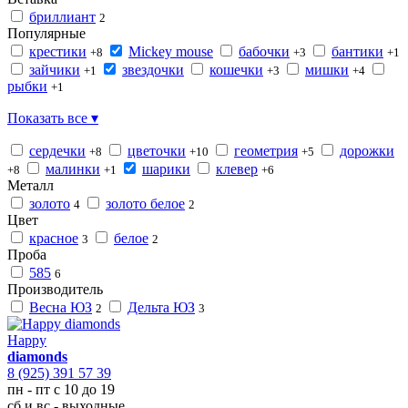
бриллиант
2
Популярные
крестики
Mickey mouse
бабочки
бантики
+8
+3
+1
зайчики
звездочки
кошечки
мишки
+1
+3
+4
рыбки
+1
Показать все ▾
сердечки
цветочки
геометрия
дорожки
+8
+10
+5
малинки
шарики
клевер
+8
+1
+6
Металл
золото
золото белое
4
2
Цвет
красное
белое
3
2
Проба
585
6
Производитель
Весна ЮЗ
Дельта ЮЗ
2
3
Happy
diamonds
8 (925) 391 57 39
пн - пт с 10 до 19
сб и вс - выходные