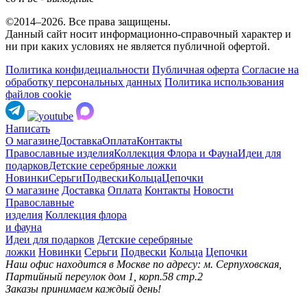
©2014–2026. Все права защищены.
Данный сайт носит информационно-справочный характер и
ни при каких условиях не является публичной офертой.
Политика конфидециальности
Публичная оферта
Согласие на
обработку персональных данных
Политика использования
файлов cookie
Написать
О магазине
Доставка
Оплата
Контакты
Православные изделия
Коллекция Флора и Фауна
Идеи для
подарков
Детские серебряные ложки
Новинки
Серьги
Подвески
Кольца
Цепочки
О магазине
Доставка
Оплата
Контакты
Новости
Православные
изделия
Коллекция флора
и фауна
Идеи для подарков
Детские серебряные
ложки
Новинки
Серьги
Подвески
Кольца
Цепочки
Наш офис находится в Москве по адресу: м. Серпуховская,
Партийный переулок дом 1, корп.58 стр.2
Заказы принимаем каждый день!