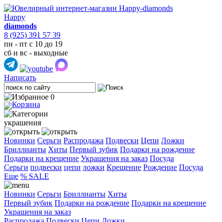
Happy
diamonds
8 (925) 391 57 39
пн - пт с 10 до 19
сб и вс - выходные
Написать
0
украшения
Новинки
Серьги
Распродажа
Подвески
Цепи
Ложки
Бриллианты
Хиты
Первый зубик
Подарки на рождение
Подарки на крещение
Украшения на заказ
Посуда
Cерьги
подвески
цепи
ложки
Крещение
Рождение
Посуда
Еще
% SALE
Новинки
Серьги
Бриллианты
Хиты
Первый зубик
Подарки на рождение
Подарки на крещение
Украшения на заказ
Распродажа
Подвески
Цепи
Ложки