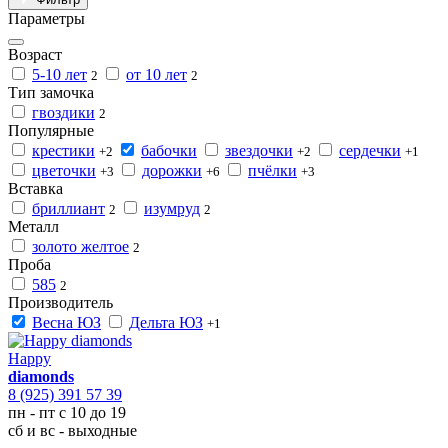
Параметры
Возраст
5-10 лет
от 10 лет
2
2
Тип замочка
гвоздики
2
Популярные
крестики
бабочки
звездочки
сердечки
+2
+2
+1
цветочки
дорожки
пчёлки
+3
+6
+3
Вставка
бриллиант
изумруд
2
2
Металл
золото желтое
2
Проба
585
2
Производитель
Весна ЮЗ
Дельта ЮЗ
+1
Happy
diamonds
8 (925) 391 57 39
пн - пт с 10 до 19
сб и вс - выходные