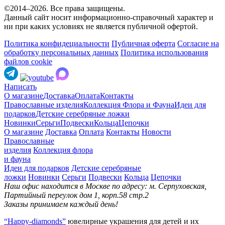
©2014–2026. Все права защищены.
Данный сайт носит информационно-справочный характер и
ни при каких условиях не является публичной офертой.
Политика конфидециальности
Публичная оферта
Согласие на
обработку персональных данных
Политика использования
файлов cookie
Написать
О магазине
Доставка
Оплата
Контакты
Православные изделия
Коллекция Флора и Фауна
Идеи для
подарков
Детские серебряные ложки
Новинки
Серьги
Подвески
Кольца
Цепочки
О магазине
Доставка
Оплата
Контакты
Новости
Православные
изделия
Коллекция флора
и фауна
Идеи для подарков
Детские серебряные
ложки
Новинки
Серьги
Подвески
Кольца
Цепочки
Наш офис находится в Москве по адресу: м. Серпуховская,
Партийный переулок дом 1, корп.58 стр.2
Заказы принимаем каждый день!
“Happy-diamonds”
ювелирные украшения для детей и их