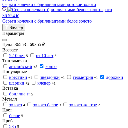
Серьги колечки с бриллиантами розовое золото
36 554 ₽
Серьги колечки с бриллиантами белое золото
Фильтр
Параметры
Цена
36553
-
69355
₽
Возраст
5-10 лет
от 10 лет
5
5
Тип замочка
английский
конго
+3
Популярные
крестики
звездочки
геометрия
дорожки
+1
+1
+1
шарики
клевер
+2
+1
Вставка
бриллиант
5
Металл
золото
золото белое
золото желтое
4
3
2
Цвет
белое
5
Проба
585
5