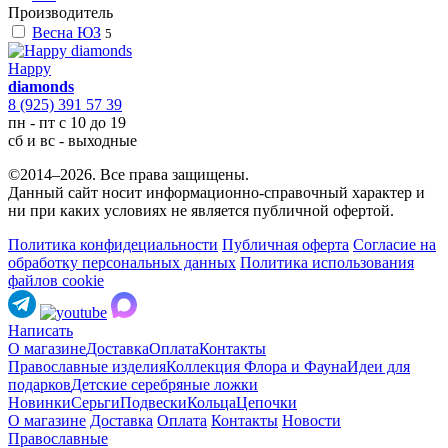
Производитель
Весна ЮЗ
5
Happy
diamonds
8 (925) 391 57 39
пн - пт с 10 до 19
сб и вс - выходные
©2014–2026. Все права защищены.
Данный сайт носит информационно-справочный характер и
ни при каких условиях не является публичной офертой.
Политика конфидециальности
Публичная оферта
Согласие на
обработку персональных данных
Политика использования
файлов cookie
Написать
О магазине
Доставка
Оплата
Контакты
Православные изделия
Коллекция Флора и Фауна
Идеи для
подарков
Детские серебряные ложки
Новинки
Серьги
Подвески
Кольца
Цепочки
О магазине
Доставка
Оплата
Контакты
Новости
Православные