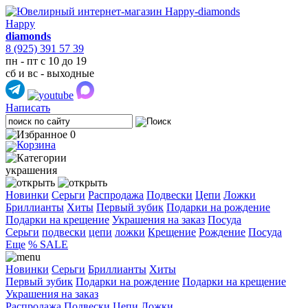
Happy
diamonds
8 (925) 391 57 39
пн - пт с 10 до 19
сб и вс - выходные
Написать
0
украшения
Новинки
Серьги
Распродажа
Подвески
Цепи
Ложки
Бриллианты
Хиты
Первый зубик
Подарки на рождение
Подарки на крещение
Украшения на заказ
Посуда
Cерьги
подвески
цепи
ложки
Крещение
Рождение
Посуда
Еще
% SALE
Новинки
Серьги
Бриллианты
Хиты
Первый зубик
Подарки на рождение
Подарки на крещение
Украшения на заказ
Распродажа
Подвески
Цепи
Ложки