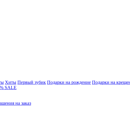
ты
Хиты
Первый зубик
Подарки на рождение
Подарки на креще
% SALE
ашения на заказ