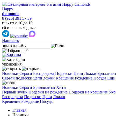
Happy
diamonds
8 (925) 391 57 39
пн - пт с 10 до 19
сб и вс - выходные
Написать
0
украшения
Новинки
Серьги
Распродажа
Подвески
Цепи
Ложки
Бриллиан
Cерьги
подвески
цепи
ложки
Крещение
Рождение
Посуда
Еще
Новинки
Серьги
Бриллианты
Хиты
Первый зубик
Подарки на рождение
Подарки на крещение
Укр
Распродажа
Подвески
Цепи
Ложки
Крещение
Рождение
Посуда
Главная
Новинки