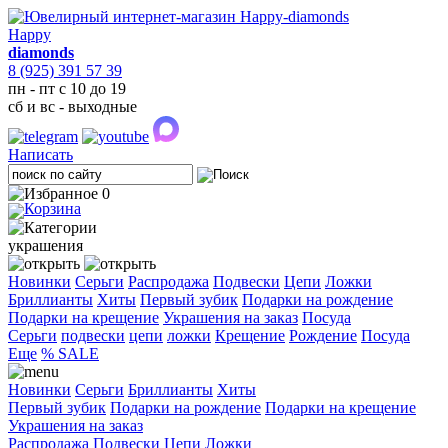
Happy
diamonds
8 (925) 391 57 39
пн - пт с 10 до 19
сб и вс - выходные
Написать
0
украшения
Новинки
Серьги
Распродажа
Подвески
Цепи
Ложки
Бриллианты
Хиты
Первый зубик
Подарки на рождение
Подарки на крещение
Украшения на заказ
Посуда
Cерьги
подвески
цепи
ложки
Крещение
Рождение
Посуда
Еще
% SALE
Новинки
Серьги
Бриллианты
Хиты
Первый зубик
Подарки на рождение
Подарки на крещение
Украшения на заказ
Распродажа
Подвески
Цепи
Ложки