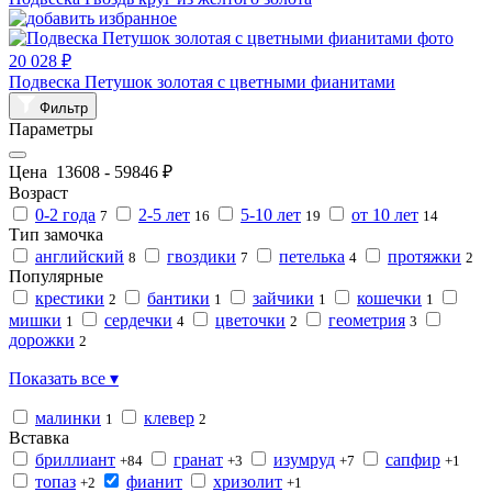
20 028 ₽
Подвеска Петушок золотая с цветными фианитами
Фильтр
Параметры
Цена
13608
-
59846
₽
Возраст
0-2 года
2-5 лет
5-10 лет
от 10 лет
7
16
19
14
Тип замочка
английский
гвоздики
петелька
протяжки
8
7
4
2
Популярные
крестики
бантики
зайчики
кошечки
2
1
1
1
мишки
сердечки
цветочки
геометрия
1
4
2
3
дорожки
2
Показать все ▾
малинки
клевер
1
2
Вставка
бриллиант
гранат
изумруд
сапфир
+84
+3
+7
+1
топаз
фианит
хризолит
+2
+1