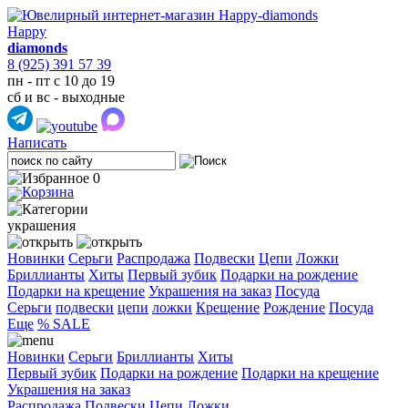
Happy
diamonds
8 (925) 391 57 39
пн - пт с 10 до 19
сб и вс - выходные
Написать
0
украшения
Новинки
Серьги
Распродажа
Подвески
Цепи
Ложки
Бриллианты
Хиты
Первый зубик
Подарки на рождение
Подарки на крещение
Украшения на заказ
Посуда
Cерьги
подвески
цепи
ложки
Крещение
Рождение
Посуда
Еще
% SALE
Новинки
Серьги
Бриллианты
Хиты
Первый зубик
Подарки на рождение
Подарки на крещение
Украшения на заказ
Распродажа
Подвески
Цепи
Ложки