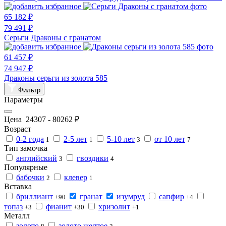
65 182 ₽
79 491 ₽
Серьги Драконы с гранатом
61 457 ₽
74 947 ₽
Драконы серьги из золота 585
Фильтр
Параметры
Цена
24307
-
80262
₽
Возраст
0-2 года
2-5 лет
5-10 лет
от 10 лет
1
1
3
7
Тип замочка
английский
гвоздики
3
4
Популярные
бабочки
клевер
2
1
Вставка
бриллиант
гранат
изумруд
сапфир
+90
+4
топаз
фианит
хризолит
+3
+30
+1
Металл
золото
золото желтое