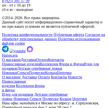
8 (925) 391 57 39
пн - пт с 10 до 19
сб и вс - выходные
©2014–2026. Все права защищены.
Данный сайт носит информационно-справочный характер и
ни при каких условиях не является публичной офертой.
Политика конфидециальности
Публичная оферта
Согласие на
обработку персональных данных
Политика использования
файлов cookie
Написать
О магазине
Доставка
Оплата
Контакты
Православные изделия
Коллекция Флора и Фауна
Идеи для
подарков
Детские серебряные ложки
Новинки
Серьги
Подвески
Кольца
Цепочки
О магазине
Доставка
Оплата
Контакты
Новости
Православные
изделия
Коллекция флора
и фауна
Идеи для подарков
Детские серебряные
ложки
Новинки
Серьги
Подвески
Кольца
Цепочки
Наш офис находится в Москве по адресу: м. Серпуховская,
Партийный переулок дом 1, корп.58 стр.2