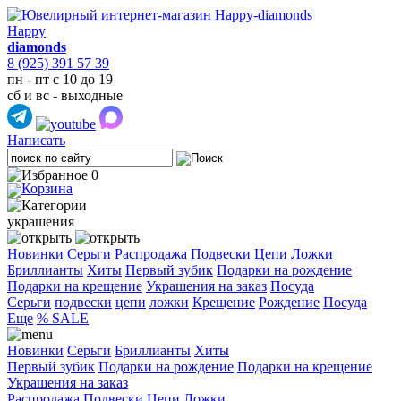
Happy
diamonds
8 (925) 391 57 39
пн - пт с 10 до 19
сб и вс - выходные
Написать
0
украшения
Новинки
Серьги
Распродажа
Подвески
Цепи
Ложки
Бриллианты
Хиты
Первый зубик
Подарки на рождение
Подарки на крещение
Украшения на заказ
Посуда
Cерьги
подвески
цепи
ложки
Крещение
Рождение
Посуда
Еще
% SALE
Новинки
Серьги
Бриллианты
Хиты
Первый зубик
Подарки на рождение
Подарки на крещение
Украшения на заказ
Распродажа
Подвески
Цепи
Ложки