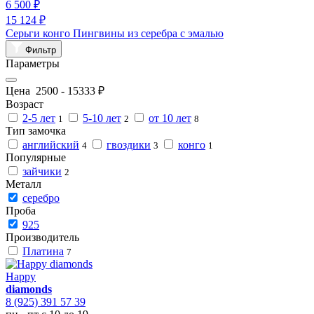
6 500 ₽
15 124 ₽
Серьги конго Пингвины из серебра с эмалью
Фильтр
Параметры
Цена
2500
-
15333
₽
Возраст
2-5 лет
5-10 лет
от 10 лет
1
2
8
Тип замочка
английский
гвоздики
конго
4
3
1
Популярные
зайчики
2
Металл
серебро
Проба
925
Производитель
Платина
7
Happy
diamonds
8 (925) 391 57 39