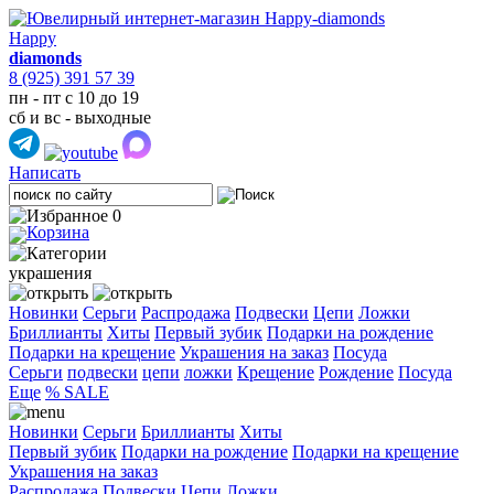
Happy
diamonds
8 (925) 391 57 39
пн - пт с 10 до 19
сб и вс - выходные
Написать
0
украшения
Новинки
Серьги
Распродажа
Подвески
Цепи
Ложки
Бриллианты
Хиты
Первый зубик
Подарки на рождение
Подарки на крещение
Украшения на заказ
Посуда
Cерьги
подвески
цепи
ложки
Крещение
Рождение
Посуда
Еще
% SALE
Новинки
Серьги
Бриллианты
Хиты
Первый зубик
Подарки на рождение
Подарки на крещение
Украшения на заказ
Распродажа
Подвески
Цепи
Ложки