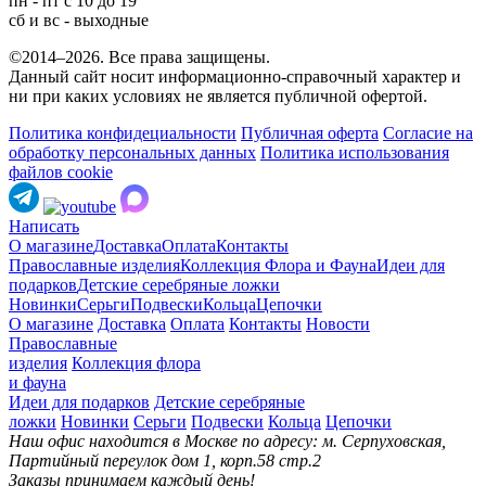
пн - пт с 10 до 19
сб и вс - выходные
©2014–2026. Все права защищены.
Данный сайт носит информационно-справочный характер и
ни при каких условиях не является публичной офертой.
Политика конфидециальности
Публичная оферта
Согласие на
обработку персональных данных
Политика использования
файлов cookie
Написать
О магазине
Доставка
Оплата
Контакты
Православные изделия
Коллекция Флора и Фауна
Идеи для
подарков
Детские серебряные ложки
Новинки
Серьги
Подвески
Кольца
Цепочки
О магазине
Доставка
Оплата
Контакты
Новости
Православные
изделия
Коллекция флора
и фауна
Идеи для подарков
Детские серебряные
ложки
Новинки
Серьги
Подвески
Кольца
Цепочки
Наш офис находится в Москве по адресу: м. Серпуховская,
Партийный переулок дом 1, корп.58 стр.2
Заказы принимаем каждый день!