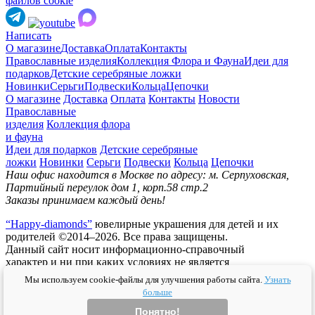
файлов cookie
Написать
О магазине
Доставка
Оплата
Контакты
Православные изделия
Коллекция Флора и Фауна
Идеи для
подарков
Детские серебряные ложки
Новинки
Серьги
Подвески
Кольца
Цепочки
О магазине
Доставка
Оплата
Контакты
Новости
Православные
изделия
Коллекция флора
и фауна
Идеи для подарков
Детские серебряные
ложки
Новинки
Серьги
Подвески
Кольца
Цепочки
Наш офис находится в Москве по адресу: м. Серпуховская,
Партийный переулок дом 1, корп.58 стр.2
Заказы принимаем каждый день!
“Happy-diamonds”
ювелирные украшения для детей и их
родителей ©2014–2026. Все права защищены.
Данный сайт носит информационно-справочный
характер и ни при каких условиях не является
публичной офертой.
Мы используем cookie-файлы для улучшения работы сайта.
Узнать
больше
Политика конфидециальности
Публичная оферта
Согласие на
обработку персональных данных
Политика использования
Понятно!