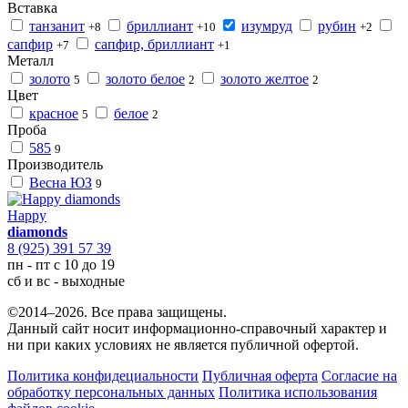
Вставка
танзанит
бриллиант
изумруд
рубин
+8
+10
+2
сапфир
сапфир, бриллиант
+7
+1
Металл
золото
золото белое
золото желтое
5
2
2
Цвет
красное
белое
5
2
Проба
585
9
Производитель
Весна ЮЗ
9
Happy
diamonds
8 (925) 391 57 39
пн - пт с 10 до 19
сб и вс - выходные
©2014–2026. Все права защищены.
Данный сайт носит информационно-справочный характер и
ни при каких условиях не является публичной офертой.
Политика конфидециальности
Публичная оферта
Согласие на
обработку персональных данных
Политика использования