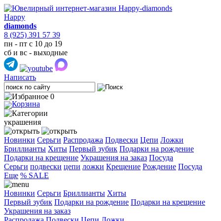
Happy
diamonds
8 (925) 391 57 39
пн - пт с 10 до 19
сб и вс - выходные
Написать
0
украшения
Новинки
Серьги
Распродажа
Подвески
Цепи
Ложки
Бриллианты
Хиты
Первый зубик
Подарки на рождение
Подарки на крещение
Украшения на заказ
Посуда
Cерьги
подвески
цепи
ложки
Крещение
Рождение
Посуда
Еще
% SALE
Новинки
Серьги
Бриллианты
Хиты
Первый зубик
Подарки на рождение
Подарки на крещение
Украшения на заказ
Распродажа
Подвески
Цепи
Ложки