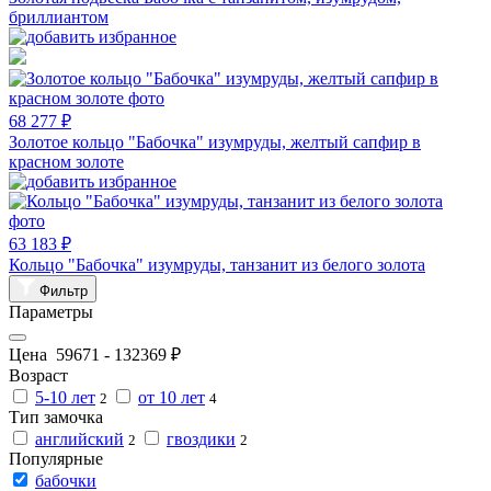
бриллиантом
68 277 ₽
Золотое кольцо "Бабочка" изумруды, желтый сапфир в
красном золоте
63 183 ₽
Кольцо "Бабочка" изумруды, танзанит из белого золота
Фильтр
Параметры
Цена
59671
-
132369
₽
Возраст
5-10 лет
от 10 лет
2
4
Тип замочка
английский
гвоздики
2
2
Популярные
бабочки