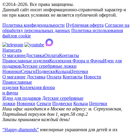
©2014–2026. Все права защищены.
Данный сайт носит информационно-справочный характер и
ни при каких условиях не является публичной офертой.
Политика конфидециальности
Публичная оферта
Согласие на
обработку персональных данных
Политика использования
файлов cookie
Написать
О магазине
Доставка
Оплата
Контакты
Православные изделия
Коллекция Флора и Фауна
Идеи для
подарков
Детские серебряные ложки
Новинки
Серьги
Подвески
Кольца
Цепочки
О магазине
Доставка
Оплата
Контакты
Новости
Православные
изделия
Коллекция флора
и фауна
Идеи для подарков
Детские серебряные
ложки
Новинки
Серьги
Подвески
Кольца
Цепочки
Наш офис находится в Москве по адресу: м. Серпуховская,
Партийный переулок дом 1, корп.58 стр.2
Заказы принимаем каждый день!
“Happy-diamonds”
ювелирные украшения для детей и их