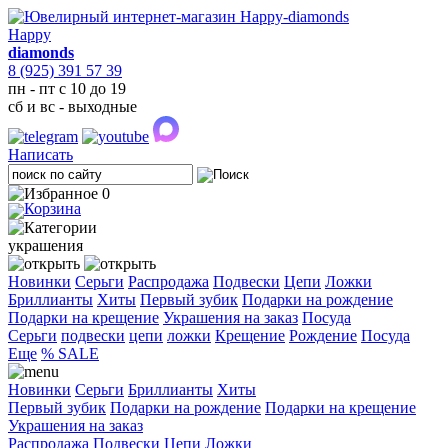
Happy
diamonds
8 (925) 391 57 39
пн - пт с 10 до 19
сб и вс - выходные
Написать
0
украшения
Новинки
Серьги
Распродажа
Подвески
Цепи
Ложки
Бриллианты
Хиты
Первый зубик
Подарки на рождение
Подарки на крещение
Украшения на заказ
Посуда
Cерьги
подвески
цепи
ложки
Крещение
Рождение
Посуда
Еще
% SALE
Новинки
Серьги
Бриллианты
Хиты
Первый зубик
Подарки на рождение
Подарки на крещение
Украшения на заказ
Распродажа
Подвески
Цепи
Ложки