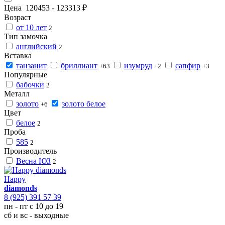
Цена
120453
-
123313
₽
Возраст
от 10 лет
2
Тип замочка
английский
2
Вставка
танзанит
бриллиант
изумруд
сапфир
+63
+2
+3
Популярные
бабочки
2
Металл
золото
золото белое
+6
Цвет
белое
2
Проба
585
2
Производитель
Весна ЮЗ
2
Happy
diamonds
8 (925) 391 57 39
пн - пт с 10 до 19
сб и вс - выходные