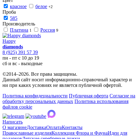
Цвет
красное
белое
+2
Проба
585
Производитель
Платина
Россия
1
9
Happy
diamonds
8 (925) 391 57 39
пн - пт с 10 до 19
сб и вс - выходные
©2014–2026. Все права защищены.
Данный сайт носит информационно-справочный характер и
ни при каких условиях не является публичной офертой.
Политика конфидециальности
Публичная оферта
Согласие на
обработку персональных данных
Политика использования
файлов cookie
Написать
О магазине
Доставка
Оплата
Контакты
Православные изделия
Коллекция Флора и Фауна
Идеи для
подарков
Детские серебряные ложки