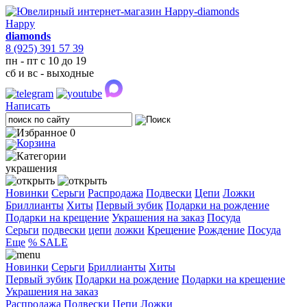
Happy
diamonds
8 (925) 391 57 39
пн - пт с 10 до 19
сб и вс - выходные
Написать
0
украшения
Новинки
Серьги
Распродажа
Подвески
Цепи
Ложки
Бриллианты
Хиты
Первый зубик
Подарки на рождение
Подарки на крещение
Украшения на заказ
Посуда
Cерьги
подвески
цепи
ложки
Крещение
Рождение
Посуда
Еще
% SALE
Новинки
Серьги
Бриллианты
Хиты
Первый зубик
Подарки на рождение
Подарки на крещение
Украшения на заказ
Распродажа
Подвески
Цепи
Ложки