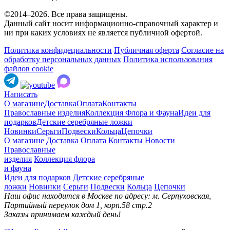
©2014–2026. Все права защищены.
Данный сайт носит информационно-справочный характер и
ни при каких условиях не является публичной офертой.
Политика конфидециальности
Публичная оферта
Согласие на
обработку персональных данных
Политика использования
файлов cookie
Написать
О магазине
Доставка
Оплата
Контакты
Православные изделия
Коллекция Флора и Фауна
Идеи для
подарков
Детские серебряные ложки
Новинки
Серьги
Подвески
Кольца
Цепочки
О магазине
Доставка
Оплата
Контакты
Новости
Православные
изделия
Коллекция флора
и фауна
Идеи для подарков
Детские серебряные
ложки
Новинки
Серьги
Подвески
Кольца
Цепочки
Наш офис находится в Москве по адресу: м. Серпуховская,
Партийный переулок дом 1, корп.58 стр.2
Заказы принимаем каждый день!