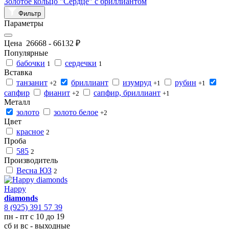
Золотое кольцо "Сердце" с бриллиантом
Фильтр
Параметры
Цена
26668
-
66132
₽
Популярные
бабочки
сердечки
1
1
Вставка
танзанит
бриллиант
изумруд
рубин
+2
+1
+1
сапфир
фианит
сапфир, бриллиант
+2
+1
Металл
золото
золото белое
+2
Цвет
красное
2
Проба
585
2
Производитель
Весна ЮЗ
2
Happy
diamonds
8 (925) 391 57 39
пн - пт с 10 до 19
сб и вс - выходные