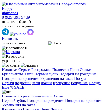
Happy
diamonds
8 (925) 391 57 39
пн - пт с 10 до 19
сб и вс - выходные
Написать
0
украшения
Новинки
Серьги
Распродажа
Подвески
Цепи
Ложки
Бриллианты
Хиты
Первый зубик
Подарки на рождение
Подарки на крещение
Украшения на заказ
Посуда
Cерьги
подвески
цепи
ложки
Крещение
Рождение
Посуда
Еще
% SALE
Новинки
Серьги
Бриллианты
Хиты
Первый зубик
Подарки на рождение
Подарки на крещение
Украшения на заказ
Распродажа
Подвески
Цепи
Ложки