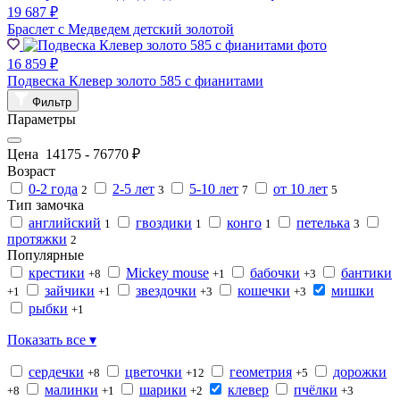
19 687 ₽
Браслет с Медведем детский золотой
16 859 ₽
Подвеска Клевер золото 585 с фианитами
Фильтр
Параметры
Цена
14175
-
76770
₽
Возраст
0-2 года
2-5 лет
5-10 лет
от 10 лет
2
3
7
5
Тип замочка
английский
гвоздики
конго
петелька
1
1
1
3
протяжки
2
Популярные
крестики
Mickey mouse
бабочки
бантики
+8
+1
+3
зайчики
звездочки
кошечки
мишки
+1
+1
+3
+3
рыбки
+1
Показать все ▾
сердечки
цветочки
геометрия
дорожки
+8
+12
+5
малинки
шарики
клевер
пчёлки
+8
+1
+2
+3