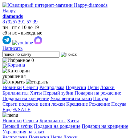
Happy
diamonds
8 (925) 391 57 39
пн - пт с 10 до 19
сб и вс - выходные
Написать
0
украшения
Новинки
Серьги
Распродажа
Подвески
Цепи
Ложки
Бриллианты
Хиты
Первый зубик
Подарки на рождение
Подарки на крещение
Украшения на заказ
Посуда
Cерьги
подвески
цепи
ложки
Крещение
Рождение
Посуда
Еще
% SALE
Новинки
Серьги
Бриллианты
Хиты
Первый зубик
Подарки на рождение
Подарки на крещение
Украшения на заказ
Распродажа
Подвески
Цепи
Ложки