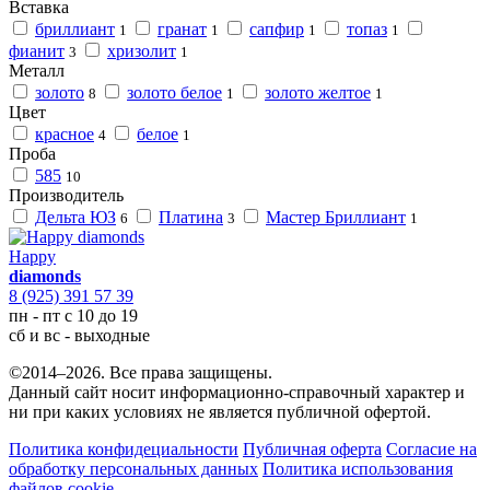
Вставка
бриллиант
гранат
сапфир
топаз
1
1
1
1
фианит
хризолит
3
1
Металл
золото
золото белое
золото желтое
8
1
1
Цвет
красное
белое
4
1
Проба
585
10
Производитель
Дельта ЮЗ
Платина
Мастер Бриллиант
6
3
1
Happy
diamonds
8 (925) 391 57 39
пн - пт с 10 до 19
сб и вс - выходные
©2014–2026. Все права защищены.
Данный сайт носит информационно-справочный характер и
ни при каких условиях не является публичной офертой.
Политика конфидециальности
Публичная оферта
Согласие на
обработку персональных данных
Политика использования
файлов cookie