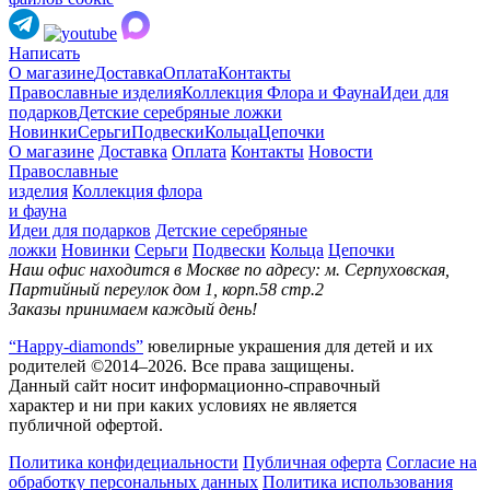
Написать
О магазине
Доставка
Оплата
Контакты
Православные изделия
Коллекция Флора и Фауна
Идеи для
подарков
Детские серебряные ложки
Новинки
Серьги
Подвески
Кольца
Цепочки
О магазине
Доставка
Оплата
Контакты
Новости
Православные
изделия
Коллекция флора
и фауна
Идеи для подарков
Детские серебряные
ложки
Новинки
Серьги
Подвески
Кольца
Цепочки
Наш офис находится в Москве по адресу: м. Серпуховская,
Партийный переулок дом 1, корп.58 стр.2
Заказы принимаем каждый день!
“Happy-diamonds”
ювелирные украшения для детей и их
родителей ©2014–2026. Все права защищены.
Данный сайт носит информационно-справочный
характер и ни при каких условиях не является
публичной офертой.
Политика конфидециальности
Публичная оферта
Согласие на
обработку персональных данных
Политика использования