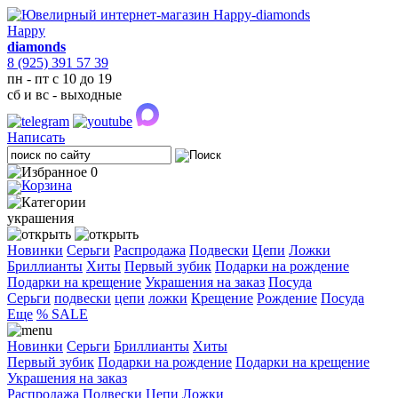
Happy
diamonds
8 (925) 391 57 39
пн - пт с 10 до 19
сб и вс - выходные
Написать
0
украшения
Новинки
Серьги
Распродажа
Подвески
Цепи
Ложки
Бриллианты
Хиты
Первый зубик
Подарки на рождение
Подарки на крещение
Украшения на заказ
Посуда
Cерьги
подвески
цепи
ложки
Крещение
Рождение
Посуда
Еще
% SALE
Новинки
Серьги
Бриллианты
Хиты
Первый зубик
Подарки на рождение
Подарки на крещение
Украшения на заказ
Распродажа
Подвески
Цепи
Ложки