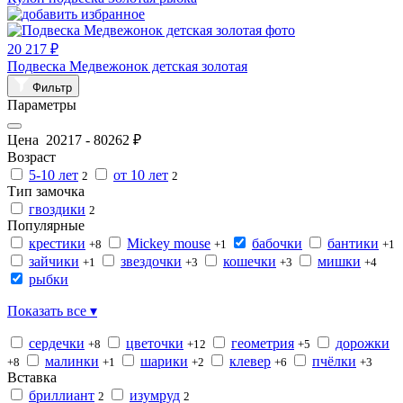
20 217 ₽
Подвеска Медвежонок детская золотая
Фильтр
Параметры
Цена
20217
-
80262
₽
Возраст
5-10 лет
от 10 лет
2
2
Тип замочка
гвоздики
2
Популярные
крестики
Mickey mouse
бабочки
бантики
+8
+1
+1
зайчики
звездочки
кошечки
мишки
+1
+3
+3
+4
рыбки
Показать все ▾
сердечки
цветочки
геометрия
дорожки
+8
+12
+5
малинки
шарики
клевер
пчёлки
+8
+1
+2
+6
+3
Вставка
бриллиант
изумруд
2
2